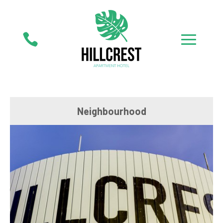

Neighbourhood